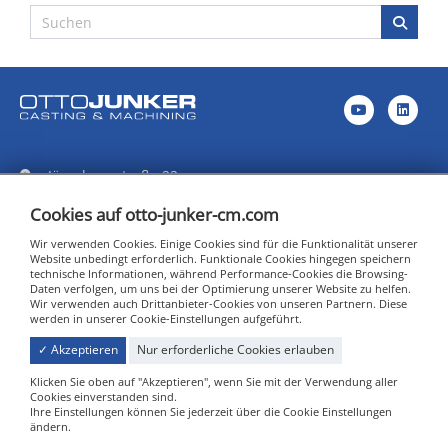
Jägerhausstraße 22
52152 Simmerath - Lammersdorf
Cookies auf otto-junker-cm.com
info@otto-junker-cm.com
Wir verwenden Cookies. Einige Cookies sind für die Funktionalität unserer
+49 24 73 / 601-0 (Zentrale)
Website unbedingt erforderlich. Funktionale Cookies hingegen speichern
technische Informationen, während Performance-Cookies die Browsing-
+49 24 73 / 601-155 (Vertrieb)
Daten verfolgen, um uns bei der Optimierung unserer Website zu helfen.
Wir verwenden auch Drittanbieter-Cookies von unseren Partnern. Diese
IMPRESSUM
werden in unserer Cookie-Einstellungen aufgeführt.
DATENSCHUTZERKLÄRUNG
✓ Akzeptieren
Nur erforderliche Cookies erlauben
COOKIE-EINSTELLUNGEN
Klicken Sie oben auf "Akzeptieren", wenn Sie mit der Verwendung aller
AGB'S
Cookies einverstanden sind.
Ihre Einstellungen können Sie jederzeit über die Cookie Einstellungen
ändern.
Kontaktieren Sie uns
DE
EN