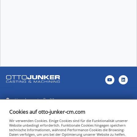
Jägerhausstraße 22
52152 Simmerath - Lammersdorf
Cookies auf otto-junker-cm.com
info@otto-junker-cm.com
Wir verwenden Cookies. Einige Cookies sind für die Funktionalität unserer
+49 24 73 / 601-0 (Zentrale)
Website unbedingt erforderlich. Funktionale Cookies hingegen speichern
technische Informationen, während Performance-Cookies die Browsing-
+49 24 73 / 601-155 (Vertrieb)
Daten verfolgen, um uns bei der Optimierung unserer Website zu helfen.